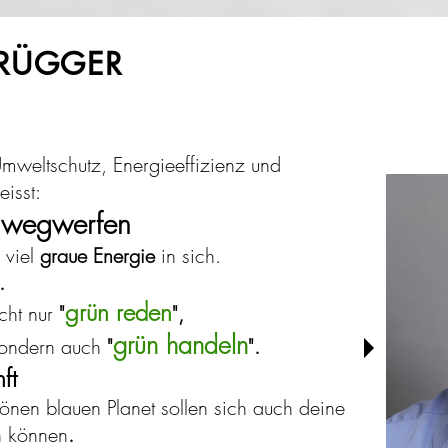
BRÜGGER
 Umweltschutz, Energieeffizienz und
eisst:
t wegwerfen
 viel
graue Energie
in sich.
.
grün reden
icht nur
"
",
grün handeln
 sondern auch
"
".
nft
nen blauen Planet sollen sich auch deine
n können
.