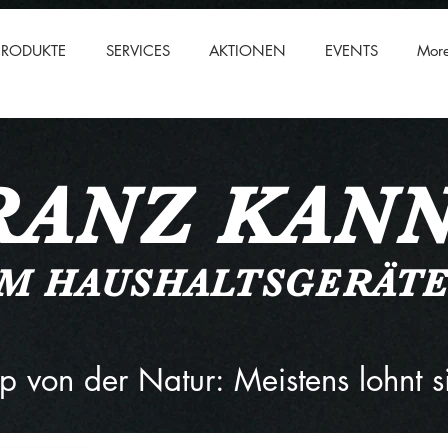
PRODUKTE
SERVICES
AKTIONEN
EVENTS
Mor
RANZ KANN
UM
HAUSHALTSGERÄT
pp von der Natur: Meistens lohnt 