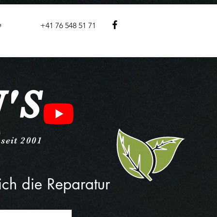
e
+41 76 548 51 71
'S
E
seit 2001
sich die Reparatur